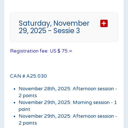
Saturday, November
29, 2025 - Sessie 3
Power structures: Hostile
environment
Chairman: Prof. dr. A. J. Duits
Registration fee: US $ 75.=
8:00 - 8:30 am
CAN # A25.030
Power structures: Societal upheaval
Registration
Prof. dr. A. J. Duits
November 28th, 2025: Afternoon session -
2 points
November 29th, 2025: Morning session - 1
8:30 - 9:15 am
1:30 - 1:45 pm
point
A wide view broadens the mind
November 29th, 2025: Afternoon session -
Registration
2 points
Prof. dr. E. Finnema