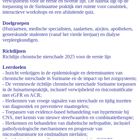
verwijsbeleid voor de eerste en tweede lijn. De nadruk ligt op de
toepassing in de Surinaamse praktijk met ruimte voor casuïstiek,
interactieve workshops en een afsluitende quiz.
Doelgroepen
(Huis)artsen, medische specialisten, zaalartsen, a(n)ios, apothekers,
geneeskunde studenten (vanaf het vierde leerjaar) en dialyse
verpleegkundigen.
Richtlijnen
Richtlijn chronische nierschade 2025 voor de eerste lijn
Leerdoelen
- Inzicht verkrijgen in de epidemiologie en determinanten van
chronische nierschade in Suriname en de impact op het zorgsysteem;
- De vernieuwde richtlijn chronische nierschade Suriname toepassen
in de huisartsenpraktijk, inclusief verwijsbeleid en risicostratificatie
met eGFR en ACR;
- Herkennen van vroege signalen van nierschade en tijdig inzetten
van diagnostiek en preventieve maatregelen;
- Toepassen van evidence-based behandeling van hypertensie bij
CNS, met kennis van nieuwe streefwaarden en combinatietherapie;
- Herkennen en behandelen van diabetische nefropathie, inclusief
pathofysiologische mechanismen en progressie van
microalbuminurie tot eindstadium nierfalen;