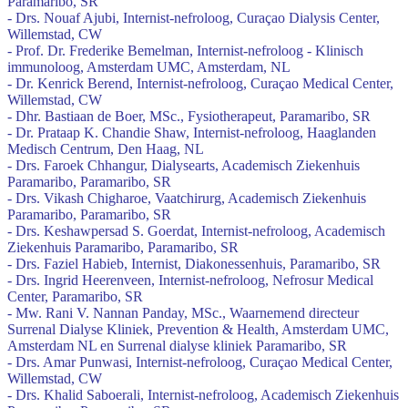
Paramaribo, SR
- Drs. Nouaf Ajubi, Internist-nefroloog, Curaçao Dialysis Center,
Willemstad, CW
- Prof. Dr. Frederike Bemelman, Internist-nefroloog - Klinisch
immunoloog, Amsterdam UMC, Amsterdam, NL
- Dr. Kenrick Berend, Internist-nefroloog, Curaçao Medical Center,
Willemstad, CW
- Dhr. Bastiaan de Boer, MSc., Fysiotherapeut, Paramaribo, SR
- Dr. Prataap K. Chandie Shaw, Internist-nefroloog, Haaglanden
Medisch Centrum, Den Haag, NL
- Drs. Faroek Chhangur, Dialysearts, Academisch Ziekenhuis
Paramaribo, Paramaribo, SR
- Drs. Vikash Chigharoe, Vaatchirurg, Academisch Ziekenhuis
Paramaribo, Paramaribo, SR
- Drs. Keshawpersad S. Goerdat, Internist-nefroloog, Academisch
Ziekenhuis Paramaribo, Paramaribo, SR
- Drs. Faziel Habieb, Internist, Diakonessenhuis, Paramaribo, SR
- Drs. Ingrid Heerenveen, Internist-nefroloog, Nefrosur Medical
Center, Paramaribo, SR
- Mw. Rani V. Nannan Panday, MSc., Waarnemend directeur
Surrenal Dialyse Kliniek, Prevention & Health, Amsterdam UMC,
Amsterdam NL en Surrenal dialyse kliniek Paramaribo, SR
- Drs. Amar Punwasi, Internist-nefroloog, Curaçao Medical Center,
Willemstad, CW
- Drs. Khalid Saboerali, Internist-nefroloog, Academisch Ziekenhuis