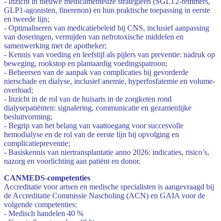
- Inzicht in nieuwe medicamenteuze strategieën (SGLT2-remmers,
GLP1-agonisten, finerenon) en hun praktische toepassing in eerste
en tweede lijn;
- Optimaliseren van medicatiebeleid bij CNS, inclusief aanpassing
van doseringen, vermijden van nefrotoxische middelen en
samenwerking met de apotheker;
- Kennis van voeding en leefstijl als pijlers van preventie: nadruk op
beweging, rookstop en plantaardig voedingspatroon;
- Beheersen van de aanpak van complicaties bij gevorderde
nierschade en dialyse, inclusief anemie, hyperfosfatemie en volume-
overload;
- Inzicht in de rol van de huisarts in de zorgketen rond
dialysepatiënten: signalering, communicatie en gezamenlijke
besluitvorming;
- Begrip van het belang van vaattoegang voor succesvolle
hemodialyse en de rol van de eerste lijn bij opvolging en
complicatiepreventie;
- Basiskennis van niertransplantatie anno 2026: indicaties, risico’s,
nazorg en voorlichting aan patiënt en donor.
CANMEDS-competenties
Accreditatie voor artsen en medische specialisten is aangevraagd bij
de Accreditatie Commissie Nascholing (ACN) en GAIA voor de
volgende competenties:
- Medisch handelen 40 %