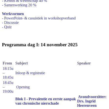
- Kennis & wetenschap 40 %
- Samenwerking 20 %
Werkvormen
- PowerPoint- & casuistiek in workshopverband
- Discussie
- Quiz
Programma dag I: 14 november 2025
From
Subject
Speaker
18:15u
–
Inloop & registratie
18:45u
18:45u
–
Opening
19:00u
Avondvoorzitter:
Blok I -
Prevalentie en eerste aanpak
Drs. Ingrid
van chronische nierschade
Heerenveen