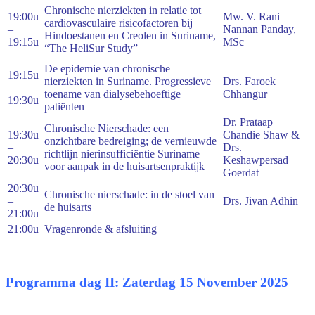
Chronische nierziekten in relatie tot
19:00u
Mw. V. Rani
cardiovasculaire risicofactoren bij
–
Nannan Panday,
Hindoestanen en Creolen in Suriname,
19:15u
MSc
“The HeliSur Study”
De epidemie van chronische
19:15u
nierziekten in Suriname. Progressieve
Drs. Faroek
–
toename van dialysebehoeftige
Chhangur
19:30u
patiënten
Dr. Prataap
Chronische Nierschade: een
19:30u
Chandie Shaw &
onzichtbare bedreiging; de vernieuwde
–
Drs.
richtlijn nierinsufficiëntie Suriname
20:30u
Keshawpersad
voor aanpak in de huisartsenpraktijk
Goerdat
20:30u
Chronische nierschade: in de stoel van
–
Drs. Jivan Adhin
de huisarts
21:00u
21:00u
Vragenronde & afsluiting
Programma dag II: Zaterdag 15 November 2025