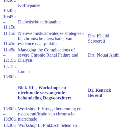
10:30u
–
Koffiepauze
10:45u
10:45u
–
Diabetische nefropathie
11:15u
11:15u
Nieuwe medicamenteuze strategieën
Drs. Khalid
–
bij chronische nierschade, van
Saboerali
11:45u
evidence naar praktijk
11:45u
Managing the Complications of
–
severe Chronic Renal Failure and
Drs. Nouaf Ajubi
12:15u
Dialysis
12:15u
–
Lunch
13:00u
Blok III -
Workshops en
Dr. Kenrick
nierfunctie vervangende
Berend
behandeling Dagvoorzitter:
13:00u
Workshop I: Vroege herkenning en
–
risicostratificatie van chronische
13:30u
nierschade
13:30u
Workshop II: Praktisch beleid en