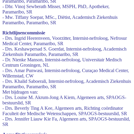
Paramaribo, Paramaribo, SR
- Dhr. Vinoj Sewberath Misser, MSPH, PhD, Apotheker,
Paramaribo, SR
- Mw. Tiffany Soepar, MSc., Diëtist, Academisch Ziekenhuis
Paramaribo, Paramaribo, SR
Richtlijnencommissie
- Drs. Ingrid Heerenveen, Voorzitter, Internist-nefroloog, Nefrosur
Medical Center, Paramaribo, SR
- Drs. Keshawpersad S. Goerdat, Internist-nefroloog, Academisch
Ziekenhuis Paramaribo, Paramaribo, SR
- Dr. Nienke Manson, Internist-nefroloog, Universitair Medisch
Centrum Groningen, NL
- Drs. Amar Punwasi, Internist-nefroloog, Curaçao Medical Center,
Willemstad, CW
- Drs. Khalid Saboerali, Internist-nefroloog, Academisch Ziekenhuis
Paramaribo, Paramaribo, SR
Met bijdragen van:
- Drs. Louise M. Akrum-Jong A Kiem, Algemeen arts, SPAOGS-
bestuurslid, SR
- Drs. Beverly Ting A Kee, Algemeen arts, Richting coördinator
Faculteit der Medische Wetenschappen, SPAOGS-bestuurslid, SR
- Drs. Jennifer Liauw Kie Fa, Algemeen arts, SPAOGS-bestuurslid,
SR