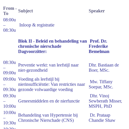
From -
Subject
Speaker
To
08:00u
–
Inloop & registratie
08:30u
Blok II -
Beleid en behandeling van
Prof. Dr.
chronische nierschade
Frederike
Dagvoorzitter:
Bemelman
08:30u
Preventie werkt: van leefstijl naar
Dhr. Bastiaan de
–
nier-gezondheid
Boer, MSc.
09:00u
09:00u
Voeding als leefstijl bij
Mw. Tiffany
–
nierinsufficiëntie: Van restricties naar
Soepar, MSc.
09:30u
gezonde volwaardige voeding
09:30u
Dhr. Vinoj
–
Geneesmiddelen en de nierfunctie
Sewberath Misser,
10:00u
MSPH, PhD
10:00u
Behandeling van Hypertensie bij
Dr. Prataap
–
Chronische Nierschade (CNS)
Chandie Shaw
10:30u