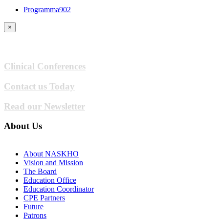
Programma902
×
Clinical Conferences
Contact us Today
Read our Newsletter
About Us
About NASKHO
Vision and Mission
The Board
Education Office
Education Coordinator
CPE Partners
Future
Patrons