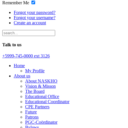
Remember Me
Forgot your password?
Forgot your username?
Create an account
Talk to us
+5999-745-0000 ext 3126
Home
My Profile
About us
About NASKHO
Vision & Misson
The Board
Educational Office
Educational Coordinator
CPE Partners
Future
Patrons
PGC-Coördinator
Bylaws