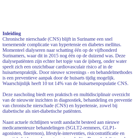
Inleiding
Chronische nierschade (CNS) blijft in Suriname een snel
toenemende complicatie van hypertensie en diabetes mellitus.
Momenteel dialyseren naar schatting één op de vijfhonderd
Surinamers, waar dit in 2015 nog één op de duizend was. Deze
dialysepatiënten zijn echter het topje van de ijsberg, onder water
speelt zich een onzichtbaar cardiovasculair risico af in de
huisartsenpraktijk. Door nieuwe screenings - en behandelmethodes
is een preventieve aanpak door de huisarts tijdig mogelijk.
Waarschijnlijk heeft 10 tot 14% van de huisartsenpopulatie CNS.
Deze nascholing biedt een praktisch en multidisciplinair overzicht
van de nieuwste inzichten in diagnostiek, behandeling en preventie
van chronische nierschade (CNS) en hypertensie, zowel bij
diabetische als niet-diabetische patiënten.
Naast actuele richtlijnen wordt aandacht besteed aan nieuwe
medicamenteuze behandelingen (SGLT2-remmers, GLP1-
agonisten, finerenon), lifestyle-interventies, risicostratificatie en