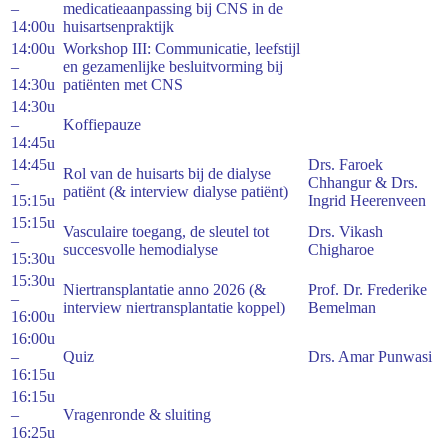
–
medicatieaanpassing bij CNS in de
14:00u
huisartsenpraktijk
14:00u
Workshop III: Communicatie, leefstijl
–
en gezamenlijke besluitvorming bij
14:30u
patiënten met CNS
14:30u
–
Koffiepauze
14:45u
14:45u
Drs. Faroek
Rol van de huisarts bij de dialyse
–
Chhangur & Drs.
patiënt (& interview dialyse patiënt)
15:15u
Ingrid Heerenveen
15:15u
Vasculaire toegang, de sleutel tot
Drs. Vikash
–
succesvolle hemodialyse
Chigharoe
15:30u
15:30u
Niertransplantatie anno 2026 (&
Prof. Dr. Frederike
–
interview niertransplantatie koppel)
Bemelman
16:00u
16:00u
–
Quiz
Drs. Amar Punwasi
16:15u
16:15u
–
Vragenronde & sluiting
16:25u