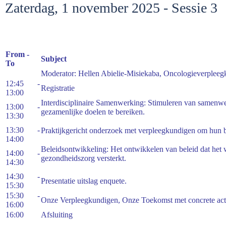
Zaterdag, 1 november 2025 - Sessie 3
From -
Subject
To
Moderator: Hellen Abielie-Misiekaba, Oncologieverpleeg
12:45 -
Registratie
13:00
Interdisciplinaire Samenwerking: Stimuleren van samenwer
13:00 -
gezamenlijke doelen te bereiken.
13:30
13:30 -
Praktijkgericht onderzoek met verpleegkundigen om hun ber
14:00
Beleidsontwikkeling: Het ontwikkelen van beleid dat het 
14:00 -
gezondheidszorg versterkt.
14:30
14:30 -
Presentatie uitslag enquete.
15:30
15:30 -
Onze Verpleegkundigen, Onze Toekomst met concrete act
16:00
16:00
Afsluiting