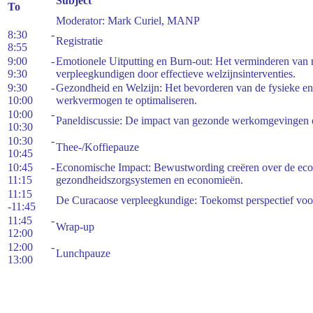
Subject
To
Moderator: Mark Curiel, MANP
8:30 -
Registratie
8:55
9:00 -
Emotionele Uitputting en Burn-out: Het verminderen van ri
9:30
verpleegkundigen door effectieve welzijnsinterventies.
9:30 -
Gezondheid en Welzijn: Het bevorderen van de fysieke e
10:00
werkvermogen te optimaliseren.
10:00 -
Paneldiscussie: De impact van gezonde werkomgevingen 
10:30
10:30 -
Thee-/Koffiepauze
10:45
10:45 -
Economische Impact: Bewustwording creëren over de eco
11:15
gezondheidszorgsystemen en economieën.
11:15
De Curacaose verpleegkundige: Toekomst perspectief voor
-11:45
11:45 -
Wrap-up
12:00
12:00 -
Lunchpauze
13:00