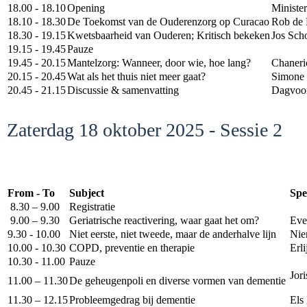
18.00 - 18.10
Opening
Minist
18.10 - 18.30
De Toekomst van de Ouderenzorg op Curacao
Rob de
18.30 - 19.15
Kwetsbaarheid van Ouderen; Kritisch bekeken
Jos Sch
19.15 - 19.45
Pauze
19.45 - 20.15
Mantelzorg: Wanneer, door wie, hoe lang?
Chaneri
20.15 - 20.45
Wat als het thuis niet meer gaat?
Simone 
20.45 - 21.15
Discussie & samenvatting
Dagvoor
Zaterdag 18 oktober 2025 - Sessie 2
From - To
Subject
Spe
8.30 – 9.00
Registratie
9.00 – 9.30
Geriatrische reactivering, waar gaat het om?
Eve
9.30 - 10.00
Niet eerste, niet tweede, maar de anderhalve lijn
Nie
10.00 - 10.30
COPD, preventie en therapie
Erl
10.30 - 11.00
Pauze
Jor
11.00 – 11.30
De geheugenpoli en diverse vormen van dementie
11.30 – 12.15
Probleemgedrag bij dementie
Els